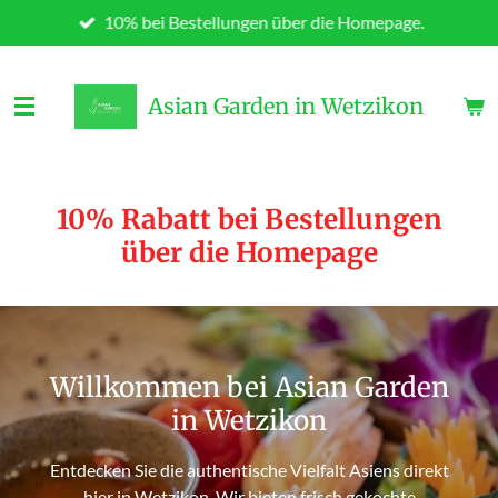
10% bei Bestellungen über die Homepage.
Zum
Hauptinhalt
springen
Asian Garden in Wetzikon
10% Rabatt bei Bestellungen
über die Homepage
Willkommen bei Asian Garden
in Wetzikon
Entdecken Sie die authentische Vielfalt Asiens direkt
hier in Wetzikon. Wir bieten frisch gekochte