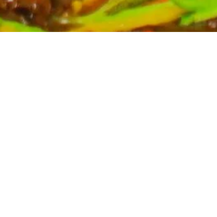
Partyservice für Ihren Anlass
Planen Sie eine Feier? Unser Partyservice kümmert sich
um die kulinarischen Höhepunkte Ihres Events. Wir
bieten eine breite Auswahl an asiatischen Spezialitäten,
massgeschneidert für Ihre Bedürfnisse. Kontaktieren Sie
uns für ein unverbindliches Angebot und lassen Sie sich
von uns verwöhnen.
Mehr erfahren