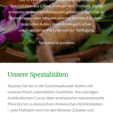
Spezialitäten aus China, Vietnam und Thailand, die Sie
entweder in unserem Restaurant geniessen, nach Hause
liefern lassen oder bequem abholen können. Für Ihren
speziellen Anlass steht Ihnen auch unser
unkomplizierter Partyservice zur Verfügung.
Speisekarte ansehen
Unsere Spezialitäten
Tauchen Sie ein in die Geschmackswelt Asiens mit
unseren frisch zubereiteten Gerichten. Von würzigen
thailändischen Currys über aromatische vietnamesische
Phos bis hin zu klassischen chinesischen Köstlichkeiten
– jede Mahlzeit wird mit den feinsten Zutaten und