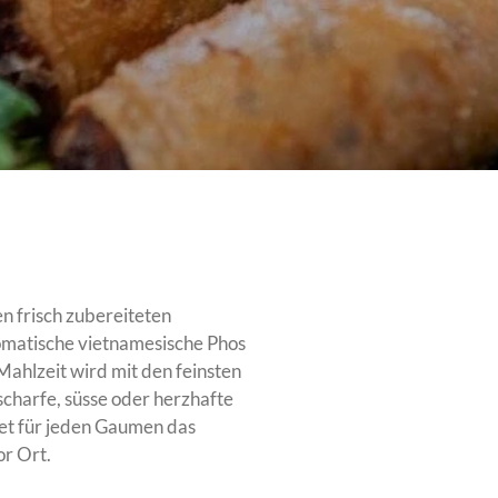
n frisch zubereiteten
omatische vietnamesische Phos
 Mahlzeit wird mit den feinsten
scharfe, süsse oder herzhafte
tet für jeden Gaumen das
or Ort.