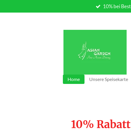
10% bei Best
Zum
Hauptinhalt
springen
Home
Unsere Speisekarte
10% Rabatt