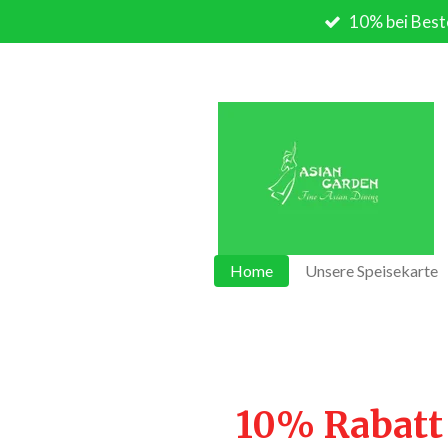
10% bei Best
Zum
Hauptinhalt
springen
Home
Unsere Speisekarte
10% Rabatt