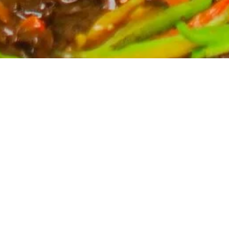
Partyservice für Ihren Anlass
Planen Sie eine Feier? Unser Partyservice kümmert
sich um die kulinarischen Höhepunkte Ihres Events.
Wir bieten eine breite Auswahl an asiatischen
Spezialitäten, massgeschneidert für Ihre Bedürfnisse.
Kontaktieren Sie uns für ein unverbindliches Angebot
und lassen Sie sich von uns verwöhnen.