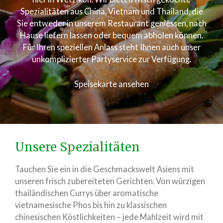
Spezialitäten aus China, Vietnam und Thailand, die
Sie entweder in unserem Restaurant geniessen, nach
Hause liefern lassen oder bequem abholen können.
Für Ihren speziellen Anlass steht Ihnen auch unser
unkomplizierter Partyservice zur Verfügung.
Speisekarte ansehen
Unsere Spezialitäten
Tauchen Sie ein in die Geschmackswelt Asiens mit
unseren frisch zubereiteten Gerichten. Von würzigen
thailändischen Currys über aromatische
vietnamesische Phos bis hin zu klassischen
chinesischen Köstlichkeiten – jede Mahlzeit wird mit