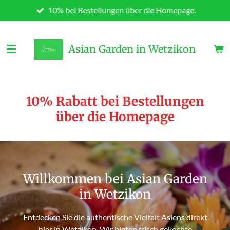
10% bei Bestellungen über die Homepage.
Zum
Hauptinhalt
springen
Asian Garden in Wetzikon
10% Rabatt bei Bestellungen
über die Homepage
Willkommen bei Asian Garden
in Wetzikon
Entdecken Sie die authentische Vielfalt Asiens direkt
hier in Wetzikon. Wir bieten frisch gekochte