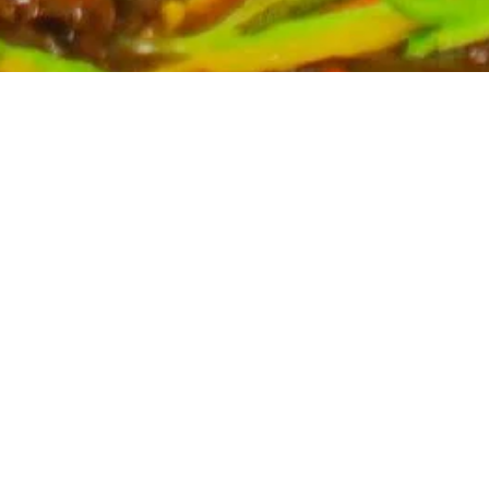
Partyservice für Ihren Anlass
Planen Sie eine Feier? Unser Partyservice kümmert sich
um die kulinarischen Höhepunkte Ihres Events. Wir
bieten eine breite Auswahl an asiatischen Spezialitäten,
massgeschneidert für Ihre Bedürfnisse. Kontaktieren Sie
uns für ein unverbindliches Angebot und lassen Sie sich
von uns verwöhnen.
Mehr erfahren