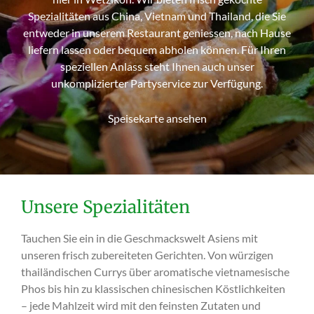
Spezialitäten aus China, Vietnam und Thailand, die Sie
entweder in unserem Restaurant geniessen, nach Hause
liefern lassen oder bequem abholen können. Für Ihren
speziellen Anlass steht Ihnen auch unser
unkomplizierter Partyservice zur Verfügung.
Speisekarte ansehen
Unsere Spezialitäten
Tauchen Sie ein in die Geschmackswelt Asiens mit
unseren frisch zubereiteten Gerichten. Von würzigen
thailändischen Currys über aromatische vietnamesische
Phos bis hin zu klassischen chinesischen Köstlichkeiten
– jede Mahlzeit wird mit den feinsten Zutaten und