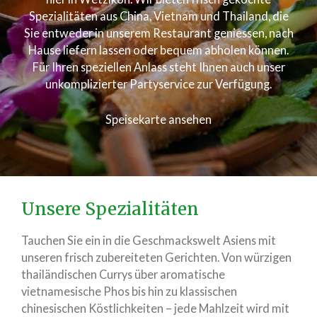
Spezialitäten aus China, Vietnam und Thailand, die
Sie entweder in unserem Restaurant geniessen, nach
Hause liefern lassen oder bequem abholen können.
Für Ihren speziellen Anlass steht Ihnen auch unser
unkomplizierter Partyservice zur Verfügung.
Speisekarte ansehen
Unsere Spezialitäten
Tauchen Sie ein in die Geschmackswelt Asiens mit
unseren frisch zubereiteten Gerichten. Von würzigen
thailändischen Currys über aromatische
vietnamesische Phos bis hin zu klassischen
chinesischen Köstlichkeiten – jede Mahlzeit wird mit