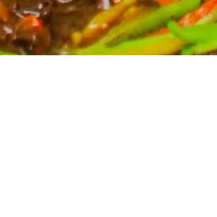
Partyservice für Ihren Anlass
Planen Sie eine Feier? Unser Partyservice kümmert
sich um die kulinarischen Höhepunkte Ihres Events.
Wir bieten eine breite Auswahl an asiatischen
Spezialitäten, massgeschneidert für Ihre Bedürfnisse.
Kontaktieren Sie uns für ein unverbindliches Angebot
und lassen Sie sich von uns verwöhnen.