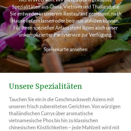
Spezialitäten aus China, Vietnam und Thailand, die
Sie entweder in unserem Restaurant geniessen, nach
Hause liefern lassen oder bequem abholen können.
Für Ihren speziellen Anlass steht Ihnen auch unser
unkomplizierter Partyservice zur Verfügung.
Speisekarte ansehen
Unsere Spezialitäten
Tauchen Sie ein in die Geschmackswelt Asiens mit
unseren frisch zubereiteten Gerichten. Von würzigen
thailändischen Currys über aromatische
vietnamesische Phos bis hin zu klassischen
chinesischen Köstlichkeiten – jede Mahlzeit wird mit