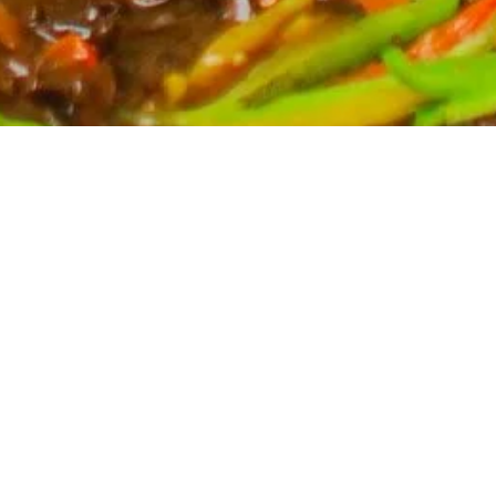
Partyservice für Ihren Anlass
Planen Sie eine Feier? Unser Partyservice kümmert
sich um die kulinarischen Höhepunkte Ihres Events.
Wir bieten eine breite Auswahl an asiatischen
Spezialitäten, massgeschneidert für Ihre Bedürfnisse.
Kontaktieren Sie uns für ein unverbindliches Angebot
und lassen Sie sich von uns verwöhnen.