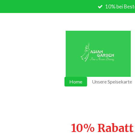
10% bei Best
Zum
Hauptinhalt
springen
Home
Unsere Speisekarte
10% Rabatt