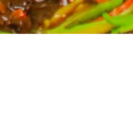
Partyservice für Ihren Anlass
Planen Sie eine Feier? Unser Partyservice kümmert
sich um die kulinarischen Höhepunkte Ihres Events.
Wir bieten eine breite Auswahl an asiatischen
Spezialitäten, massgeschneidert für Ihre Bedürfnisse.
Kontaktieren Sie uns für ein unverbindliches Angebot
und lassen Sie sich von uns verwöhnen.