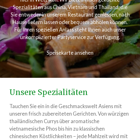
Spezialitäten aus China, Vietnam und Thailand, die
Sie entweder in unserem Restaurant geniessen, nach
Hause liefern lassen oder bequem abholen können.
Für Ihren speziellen Anlass steht Ihnen auch unser
unkomplizierter Partyservice zur Verfügung.
Speisekarte ansehen
Unsere Spezialitäten
Tauchen Sie ein in die Geschmackswelt Asiens mit
unseren frisch zubereiteten Gerichten. Von würzigen
thailändischen Currys über aromatische
vietnamesische Phos bis hin zu klassischen
chinesischen Köstlichkeiten – jede Mahlzeit wird mit