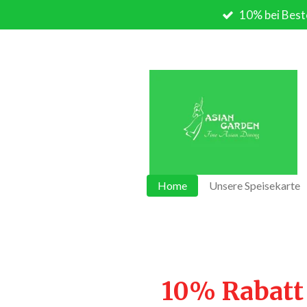
10% bei Best
Zum
Hauptinhalt
springen
Home
Unsere Speisekarte
10% Rabatt