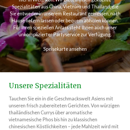
Spezialitäten aus China, Vietnam und Thailand, die
Sie entweder in unserem Restaurant geniessen, nach
Hause liefern lassen oder bequem abholen können.
Für Ihren speziellen Anlass steht Ihnen auch unser
unkomplizierter Partyservice zur Verfügung.
Speisekarte ansehen
Unsere Spezialitäten
Tauchen Sie ein in die Geschmackswelt Asiens mit
unseren frisch zubereiteten Gerichten. Von würzigen
thailändischen Currys über aromatische
vietnamesische Phos bis hin zu klassischen
chinesischen Köstlichkeiten – jede Mahlzeit wird mit