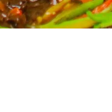
Partyservice für Ihren Anlass
Planen Sie eine Feier? Unser Partyservice kümmert
sich um die kulinarischen Höhepunkte Ihres Events.
Wir bieten eine breite Auswahl an asiatischen
Spezialitäten, massgeschneidert für Ihre Bedürfnisse.
Kontaktieren Sie uns für ein unverbindliches Angebot
und lassen Sie sich von uns verwöhnen.