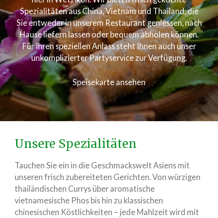
Spezialitäten aus China, Vietnam und Thailand, die
Sie entweder in unserem Restaurant geniessen, nach
Hause liefern lassen oder bequem abholen können.
Für Ihren speziellen Anlass steht Ihnen auch unser
unkomplizierter Partyservice zur Verfügung.
Speisekarte ansehen
Unsere Spezialitäten
Tauchen Sie ein in die Geschmackswelt Asiens mit
unseren frisch zubereiteten Gerichten. Von würzigen
thailändischen Currys über aromatische
vietnamesische Phos bis hin zu klassischen
chinesischen Köstlichkeiten – jede Mahlzeit wird mit