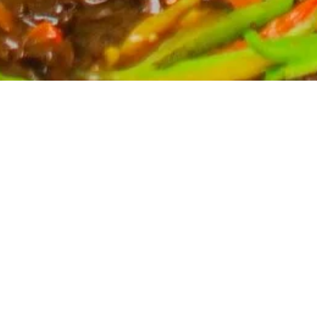
Partyservice für Ihren Anlass
Planen Sie eine Feier? Unser Partyservice kümmert
sich um die kulinarischen Höhepunkte Ihres Events.
Wir bieten eine breite Auswahl an asiatischen
Spezialitäten, massgeschneidert für Ihre Bedürfnisse.
Kontaktieren Sie uns für ein unverbindliches Angebot
und lassen Sie sich von uns verwöhnen.