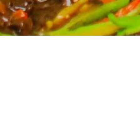
Partyservice für Ihren Anlass
Planen Sie eine Feier? Unser Partyservice kümmert
sich um die kulinarischen Höhepunkte Ihres Events.
Wir bieten eine breite Auswahl an asiatischen
Spezialitäten, massgeschneidert für Ihre Bedürfnisse.
Kontaktieren Sie uns für ein unverbindliches Angebot
und lassen Sie sich von uns verwöhnen.