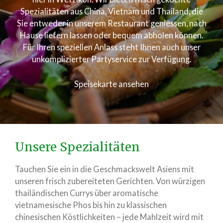
Spezialitäten aus China, Vietnam und Thailand, die
Sie entweder in unserem Restaurant geniessen, nach
Hause liefern lassen oder bequem abholen können.
Für Ihren speziellen Anlass steht Ihnen auch unser
unkomplizierter Partyservice zur Verfügung.
Speisekarte ansehen
Unsere Spezialitäten
Tauchen Sie ein in die Geschmackswelt Asiens mit
unseren frisch zubereiteten Gerichten. Von würzigen
thailändischen Currys über aromatische
vietnamesische Phos bis hin zu klassischen
chinesischen Köstlichkeiten – jede Mahlzeit wird mit