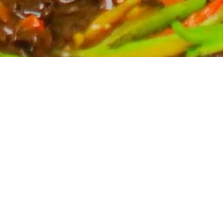
Partyservice für Ihren Anlass
Planen Sie eine Feier? Unser Partyservice kümmert
sich um die kulinarischen Höhepunkte Ihres Events.
Wir bieten eine breite Auswahl an asiatischen
Spezialitäten, massgeschneidert für Ihre Bedürfnisse.
Kontaktieren Sie uns für ein unverbindliches Angebot
und lassen Sie sich von uns verwöhnen.