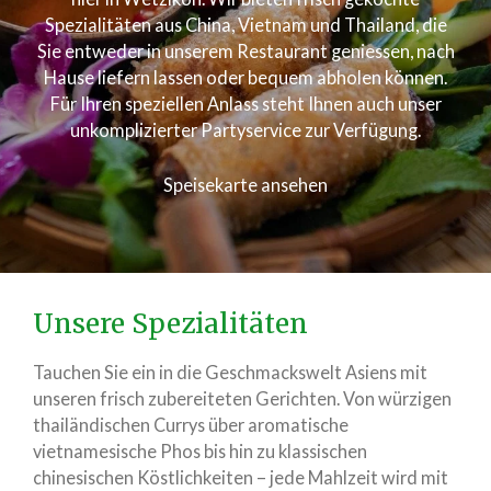
Spezialitäten aus China, Vietnam und Thailand, die
Sie entweder in unserem Restaurant geniessen, nach
Hause liefern lassen oder bequem abholen können.
Für Ihren speziellen Anlass steht Ihnen auch unser
unkomplizierter Partyservice zur Verfügung.
Speisekarte ansehen
Unsere Spezialitäten
Tauchen Sie ein in die Geschmackswelt Asiens mit
unseren frisch zubereiteten Gerichten. Von würzigen
thailändischen Currys über aromatische
vietnamesische Phos bis hin zu klassischen
chinesischen Köstlichkeiten – jede Mahlzeit wird mit