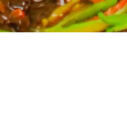
Partyservice für Ihren Anlass
Planen Sie eine Feier? Unser Partyservice kümmert
sich um die kulinarischen Höhepunkte Ihres Events.
Wir bieten eine breite Auswahl an asiatischen
Spezialitäten, massgeschneidert für Ihre Bedürfnisse.
Kontaktieren Sie uns für ein unverbindliches Angebot
und lassen Sie sich von uns verwöhnen.