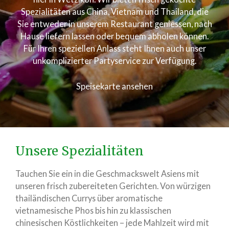
Spezialitäten aus China, Vietnam und Thailand, die
Sie entweder in unserem Restaurant geniessen, nach
Hause liefern lassen oder bequem abholen können.
Für Ihren speziellen Anlass steht Ihnen auch unser
unkomplizierter Partyservice zur Verfügung.
Speisekarte ansehen
Unsere Spezialitäten
Tauchen Sie ein in die Geschmackswelt Asiens mit
unseren frisch zubereiteten Gerichten. Von würzigen
thailändischen Currys über aromatische
vietnamesische Phos bis hin zu klassischen
chinesischen Köstlichkeiten – jede Mahlzeit wird mit