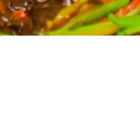
Partyservice für Ihren Anlass
Planen Sie eine Feier? Unser Partyservice kümmert
sich um die kulinarischen Höhepunkte Ihres Events.
Wir bieten eine breite Auswahl an asiatischen
Spezialitäten, massgeschneidert für Ihre Bedürfnisse.
Kontaktieren Sie uns für ein unverbindliches Angebot
und lassen Sie sich von uns verwöhnen.