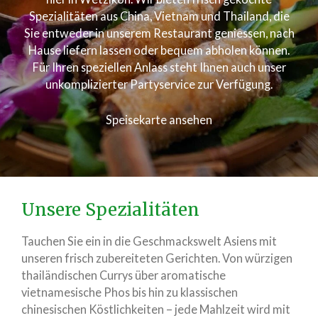
Spezialitäten aus China, Vietnam und Thailand, die
Sie entweder in unserem Restaurant geniessen, nach
Hause liefern lassen oder bequem abholen können.
Für Ihren speziellen Anlass steht Ihnen auch unser
unkomplizierter Partyservice zur Verfügung.
Speisekarte ansehen
Unsere Spezialitäten
Tauchen Sie ein in die Geschmackswelt Asiens mit
unseren frisch zubereiteten Gerichten. Von würzigen
thailändischen Currys über aromatische
vietnamesische Phos bis hin zu klassischen
chinesischen Köstlichkeiten – jede Mahlzeit wird mit