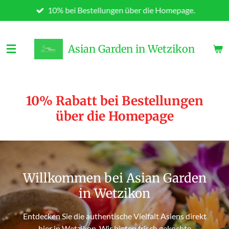
10% bei Bestellungen über die Homepage.
Zum
Hauptinhalt
springen
Asian Garden in Wetzikon
10% Rabatt bei Bestellungen
über die Homepage
Willkommen bei Asian Garden
in Wetzikon
Entdecken Sie die authentische Vielfalt Asiens direkt
hier in Wetzikon. Wir bieten frisch gekochte