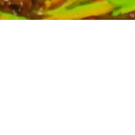
Partyservice für Ihren Anlass
Planen Sie eine Feier? Unser Partyservice kümmert sich
um die kulinarischen Höhepunkte Ihres Events. Wir
bieten eine breite Auswahl an asiatischen Spezialitäten,
massgeschneidert für Ihre Bedürfnisse. Kontaktieren Sie
uns für ein unverbindliches Angebot und lassen Sie sich
von uns verwöhnen.
Mehr erfahren