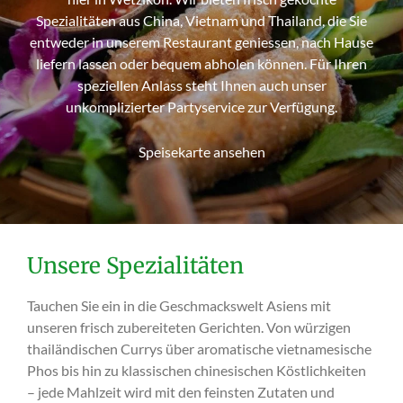
Spezialitäten aus China, Vietnam und Thailand, die Sie
entweder in unserem Restaurant geniessen, nach Hause
liefern lassen oder bequem abholen können. Für Ihren
speziellen Anlass steht Ihnen auch unser
unkomplizierter Partyservice zur Verfügung.
Speisekarte ansehen
Unsere Spezialitäten
Tauchen Sie ein in die Geschmackswelt Asiens mit
unseren frisch zubereiteten Gerichten. Von würzigen
thailändischen Currys über aromatische vietnamesische
Phos bis hin zu klassischen chinesischen Köstlichkeiten
– jede Mahlzeit wird mit den feinsten Zutaten und