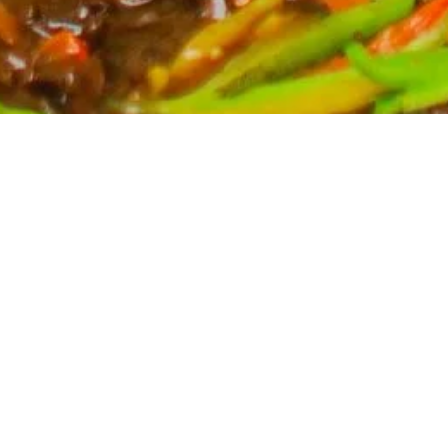
Partyservice für Ihren Anlass
Planen Sie eine Feier? Unser Partyservice kümmert
sich um die kulinarischen Höhepunkte Ihres Events.
Wir bieten eine breite Auswahl an asiatischen
Spezialitäten, massgeschneidert für Ihre Bedürfnisse.
Kontaktieren Sie uns für ein unverbindliches Angebot
und lassen Sie sich von uns verwöhnen.