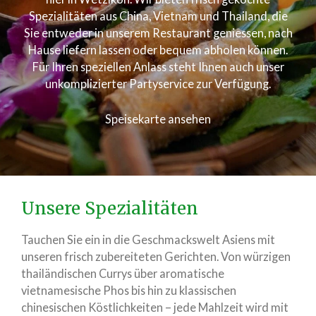
Spezialitäten aus China, Vietnam und Thailand, die
Sie entweder in unserem Restaurant geniessen, nach
Hause liefern lassen oder bequem abholen können.
Für Ihren speziellen Anlass steht Ihnen auch unser
unkomplizierter Partyservice zur Verfügung.
Speisekarte ansehen
Unsere Spezialitäten
Tauchen Sie ein in die Geschmackswelt Asiens mit
unseren frisch zubereiteten Gerichten. Von würzigen
thailändischen Currys über aromatische
vietnamesische Phos bis hin zu klassischen
chinesischen Köstlichkeiten – jede Mahlzeit wird mit