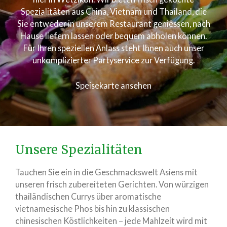
Spezialitäten aus China, Vietnam und Thailand, die
Sie entweder in unserem Restaurant geniessen, nach
Hause liefern lassen oder bequem abholen können.
Für Ihren speziellen Anlass steht Ihnen auch unser
unkomplizierter Partyservice zur Verfügung.
Speisekarte ansehen
Unsere Spezialitäten
Tauchen Sie ein in die Geschmackswelt Asiens mit
unseren frisch zubereiteten Gerichten. Von würzigen
thailändischen Currys über aromatische
vietnamesische Phos bis hin zu klassischen
chinesischen Köstlichkeiten – jede Mahlzeit wird mit