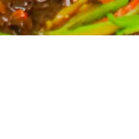
Partyservice für Ihren Anlass
Planen Sie eine Feier? Unser Partyservice kümmert
sich um die kulinarischen Höhepunkte Ihres Events.
Wir bieten eine breite Auswahl an asiatischen
Spezialitäten, massgeschneidert für Ihre Bedürfnisse.
Kontaktieren Sie uns für ein unverbindliches Angebot
und lassen Sie sich von uns verwöhnen.