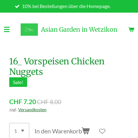
10% bei Bestellungen über die Homepage.
Zum
Hauptinhalt
springen
Asian Garden in Wetzikon
16_ Vorspeisen Chicken
Nuggets
Sale!
CHF 7.20
CHF 8.00
zzgl.
Versandkosten
In den Warenkorb