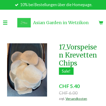
10% bei Bestellungen über die Homepage.
Zum
Hauptinhalt
springen
Asian Garden in Wetzikon
17_Vorspeise
n Krevetten
Chips
Sale!
CHF 5.40
CHF 6.00
zzgl.
Versandkosten