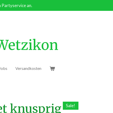
n Partyservice an.
 Wetzikon
Jobs
Versandkosten
et knusprig
Sale!