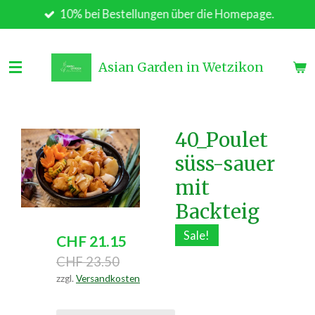
10% bei Bestellungen über die Homepage.
Zum
Hauptinhalt
springen
Asian Garden in Wetzikon
40_Poulet
süss-sauer
mit
Backteig
Sale!
CHF 21.15
CHF 23.50
zzgl.
Versandkosten