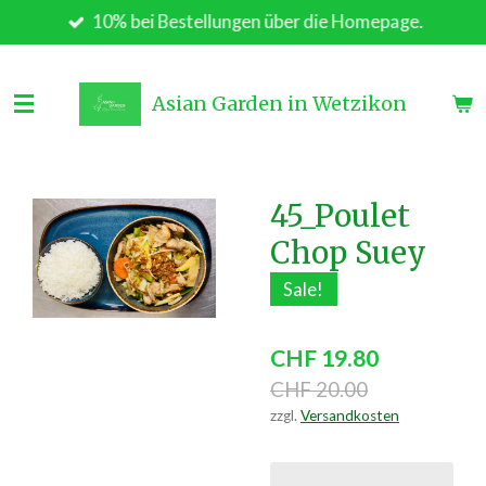
10% bei Bestellungen über die Homepage.
Zum
Hauptinhalt
springen
Asian Garden in Wetzikon
45_Poulet
Chop Suey
Sale!
CHF 19.80
CHF 20.00
zzgl.
Versandkosten