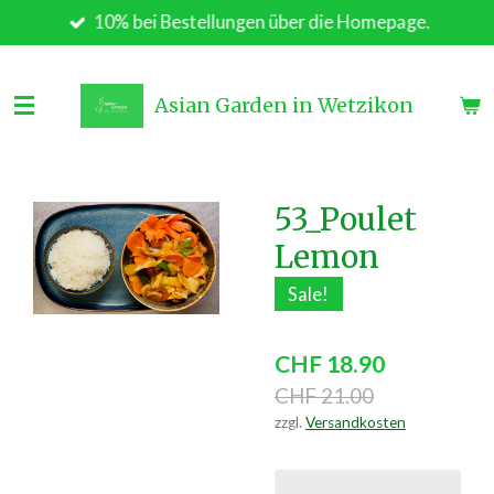
10% bei Bestellungen über die Homepage.
Zum
Hauptinhalt
springen
Asian Garden in Wetzikon
53_Poulet
Lemon
Sale!
CHF 18.90
CHF 21.00
zzgl.
Versandkosten