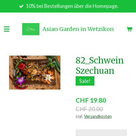
10% bei Bestellungen über die Homepage.
Zum
Hauptinhalt
springen
Asian Garden in Wetzikon
82_Schwein
Szechuan
Sale!
CHF 19.80
CHF 20.00
zzgl.
Versandkosten