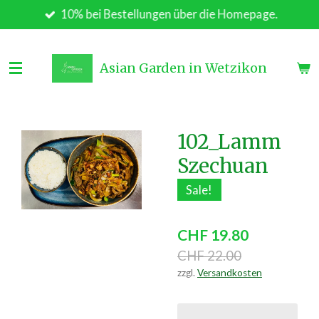
10% bei Bestellungen über die Homepage.
Zum
Hauptinhalt
springen
Asian Garden in Wetzikon
102_Lamm
Szechuan
Sale!
CHF 19.80
CHF 22.00
zzgl.
Versandkosten