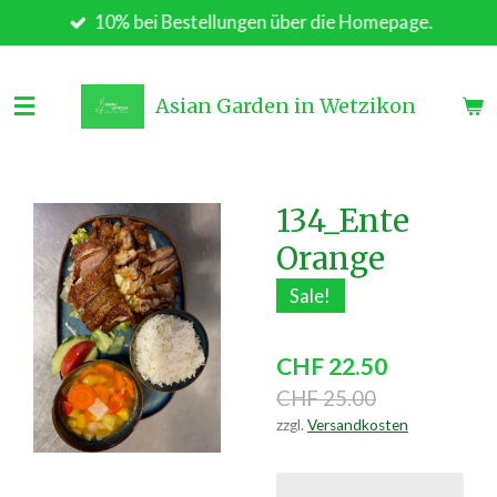
10% bei Bestellungen über die Homepage.
Zum
Hauptinhalt
springen
Asian Garden in Wetzikon
134_Ente
Orange
Sale!
CHF 22.50
CHF 25.00
zzgl.
Versandkosten