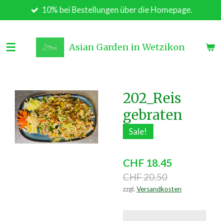
10% bei Bestellungen über die Homepage.
Zum
Hauptinhalt
springen
Asian Garden in Wetzikon
202_Reis
gebraten
Sale!
CHF 18.45
CHF 20.50
zzgl.
Versandkosten