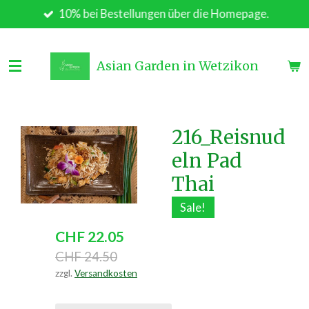
10% bei Bestellungen über die Homepage.
Zum
Hauptinhalt
springen
Asian Garden in Wetzikon
216_Reisnud
eln Pad
Thai
Sale!
CHF 22.05
CHF 24.50
zzgl.
Versandkosten