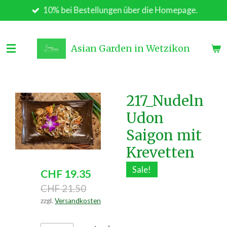
10% bei Bestellungen über die Homepage.
Zum
Hauptinhalt
springen
Asian Garden in Wetzikon
217_Nudeln
Udon
Saigon mit
Krevetten
Sale!
CHF 19.35
CHF 21.50
zzgl.
Versandkosten