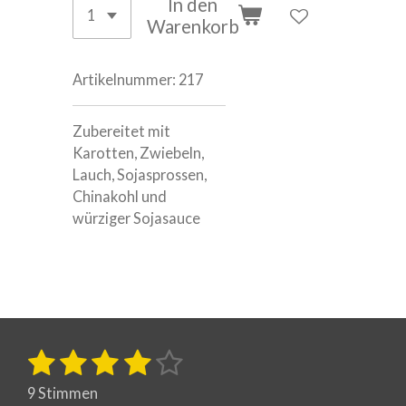
In den
Warenkorb
Artikelnummer:
217
Zubereitet mit
Karotten, Zwiebeln,
Lauch, Sojasprossen,
Chinakohl und
würziger Sojasauce
1
2
3
4
5
B
B
e
e
S
S
S
S
S
w
9 Stimmen
w