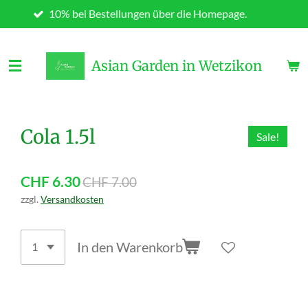
10% bei Bestellungen über die Homepage.
Zum
Hauptinhalt
springen
Asian Garden in Wetzikon
Cola 1.5l
Sale!
CHF 6.30
CHF 7.00
zzgl.
Versandkosten
In den Warenkorb