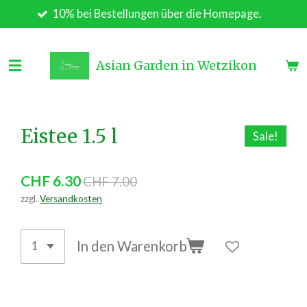
10% bei Bestellungen über die Homepage.
Zum
Hauptinhalt
springen
Asian Garden in Wetzikon
Eistee 1.5 l
Sale!
CHF 6.30
CHF 7.00
zzgl.
Versandkosten
In den Warenkorb