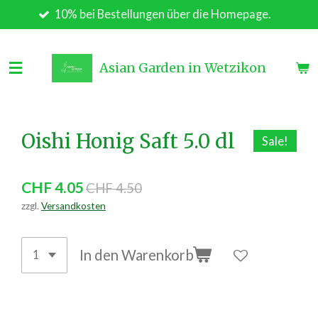
10% bei Bestellungen über die Homepage.
Zum
Hauptinhalt
springen
Asian Garden in Wetzikon
Oishi Honig Saft 5.0 dl
Sale!
CHF 4.05
CHF 4.50
zzgl.
Versandkosten
In den Warenkorb