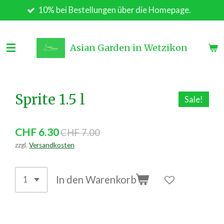
10% bei Bestellungen über die Homepage.
Zum
Hauptinhalt
springen
Asian Garden in Wetzikon
Sprite 1.5 l
Sale!
CHF 6.30
CHF 7.00
zzgl.
Versandkosten
In den Warenkorb