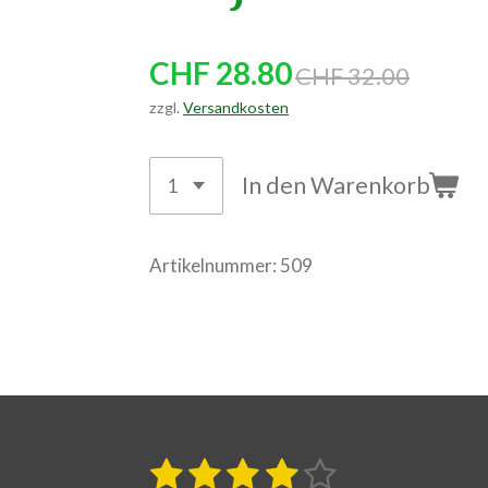
CHF 28.80
CHF 32.00
zzgl.
Versandkosten
In den Warenkorb
Artikelnummer:
509
1
2
3
4
5
B
B