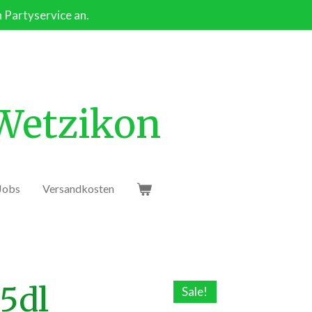
n Partyservice an.
 Wetzikon
Jobs
Versandkosten
.5dl
Sale!