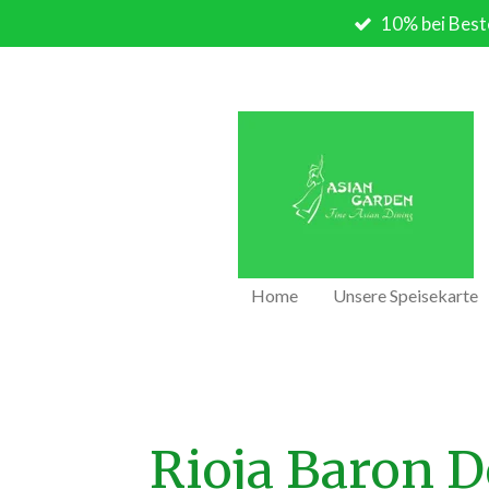
10% bei Best
Zum
Hauptinhalt
springen
Home
Unsere Speisekarte
Rioja Baron D